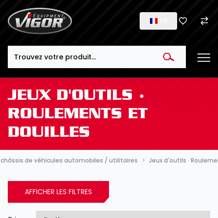
FR
Search
JEUX D'OUTILS ·
ROULEMENTS ET
DOUILLES
 châssis de véhicules automobiles / utilitaires
Jeux d'outils · Rouleme
AFFICHER LES FILTRES