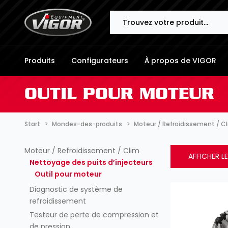
Search
Produits
Configurateurs
À propos de VIGOR
OUTIL POUR MOTEUR
Start
Mondes-des-produits
Moteur / Refroidissement / C
Moteur / Refroidissement / Clim
AFFICHER LE
Nettoyage des puits d’injecteurs
Outil pour moteur
Diagnostic de système de
refroidissement
Testeur de perte de compression et
de pression