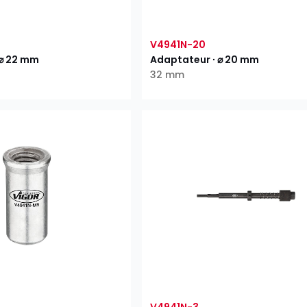
V4941N-20
 ⌀ 22 mm
Adaptateur ∙ ⌀ 20 mm
32 mm
V4941N-3