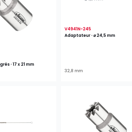
V4941N-245
Adaptateur ∙ ⌀ 24,5 mm
egrés ∙ 17 x 21 mm
32,8 mm