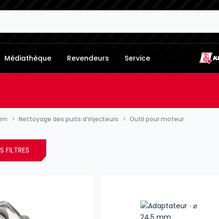
Médiathèque
Revendeurs
Service
lim
Nettoyage des puits d’injecteurs
Outil pour moteur
S FILTRES