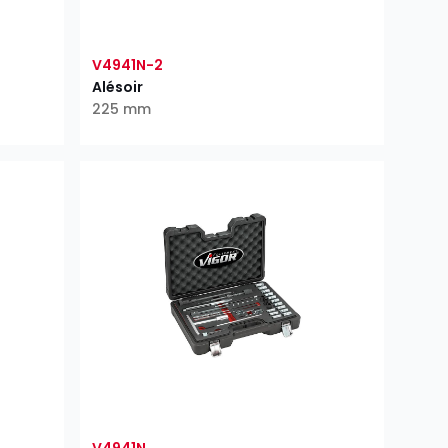
V4941N-2
Alésoir
225 mm
V4941N