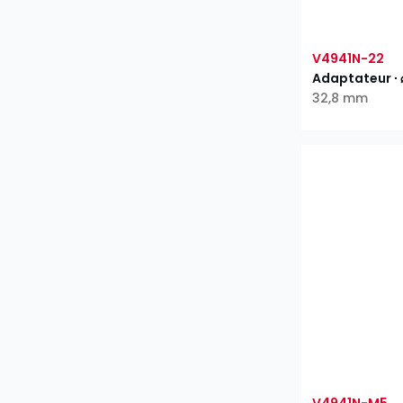
V4941N-22
Adaptateur ∙
32,8 mm
V4941N-M5