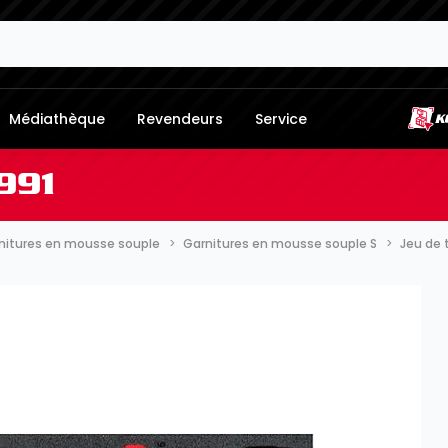
Médiathèque
Revendeurs
Service
991
nitures en mousse souple
Garnitures en mousse souple S
Jeu de 