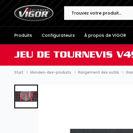
Search
Produits
Configurateurs
À propos de VIGOR
JEU DE TOURNEVIS V4
Start
Mondes-des-produits
Rangement des outils
Gar