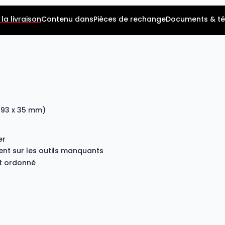
la livraison
Contenu dans
Pièces de rechange
Documents & t
x 393 x 35 mm)
er
t sur les outils manquants
nt ordonné
s