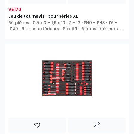
V5170
Jeu de tournevis ∙ pour séries XL
60 pièces ∙ 0,5 x 3 – 1,6 x 10 · 7 – 13 · PH0 – PH3 · T6 –
T40 ∙ 6 pans extérieurs ∙ Profil T ∙ 6 pans intérieurs ∙
Phillips PH ∙ Pozidriv PZ ∙ Fente