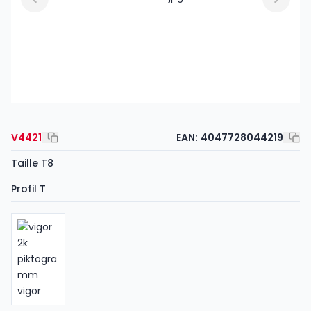
V4421
EAN:
4047728044219
Taille T8
Profil T