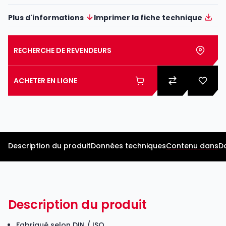
Plus d'informations
Imprimer la fiche technique
RECHERCHE DE REVENDEURS
ACHETER EN LIGNE
Description du produit
Données techniques
Contenu dans
D
Description du produit
Fabriqué selon DIN / ISO