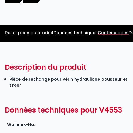
Description du produit
Données techniques
Contenu dans
D
Description du produit
Pièce de rechange pour vérin hydraulique pousseur et
tireur
Données techniques pour V4553
Wallmek-No: