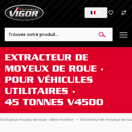
FR
Search
EXTRACTEUR DE
MOYEUX DE ROUE ∙
POUR VÉHICULES
UTILITAIRES ∙
45 TONNES V4500
Outil pour moyeu de roue · arbre moteur
Extracteur de moyeux de roue