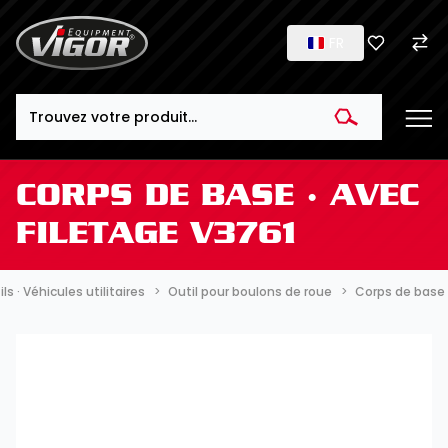
FR
Search
CORPS DE BASE ∙ AVEC
FILETAGE V3761
ls · Véhicules utilitaires
Outil pour boulons de roue
Corps de base 