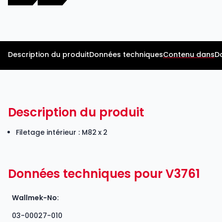
Description du produit
Données techniques
Contenu dans
D
Description du produit
Filetage intérieur : M82 x 2
Données techniques pour V3761
Wallmek-No:
03-00027-010