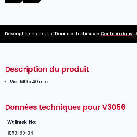
Description du produit
Données techniques
Contenu dans
Ut
Description du produit
Vis
∙ M16 x 40 mm
Données techniques pour V3056
Wallmek-No:
1090-60-04