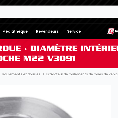
Médiathèque
Revendeurs
Service
OUE · DIAMÈTRE INTÉRIE
OCHE M22 V3091
s · Roulements et douilles
Extracteur de roulements de roues de véhic