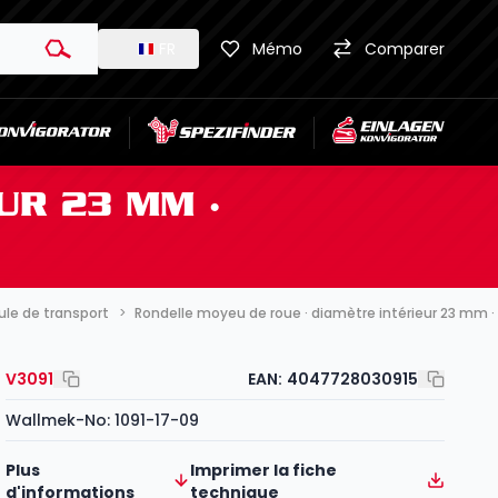
FR
Mémo
Comparer
UR 23 MM ·
ule de transport
Rondelle moyeu de roue · diamètre intérieur 23 mm · 
V3091
EAN:
4047728030915
Wallmek-No: 1091-17-09
Plus
Imprimer la fiche
d'informations
technique