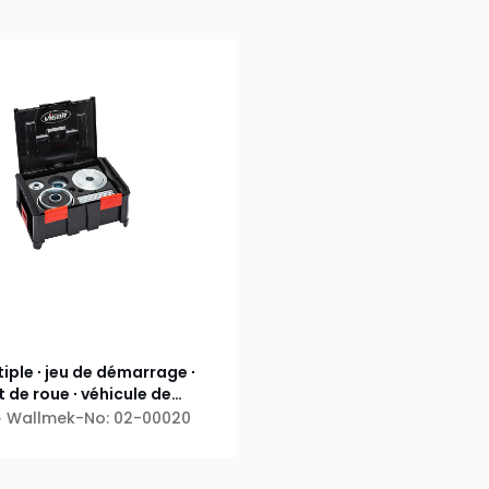
iple ∙ jeu de démarrage ∙
 de roue ∙ véhicule de
 ∙ essieu avant
 ∙ Wallmek-No: 02-00020