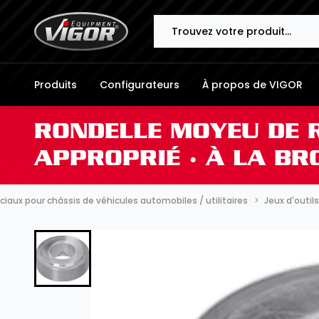
Search
Produits
Configurateurs
À propos de VIGOR
RONDELLE MOYEU DE R
APPROPRIÉ ∙ À LA BR
ciaux pour châssis de véhicules automobiles / utilitaires
Jeux d'outil