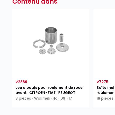
Contenu dans
V2889
V7275
Jeu d'outils pour roulement de roue ∙
Boîte mult
avant ∙ CITROËN ∙ FIAT ∙ PEUGEOT
roulement
transport
8 pièces ∙ Wallmek-No: 1091-17
18 pièces