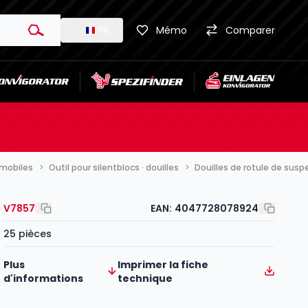
FR
Mémo
Comparer
omobiles
Outil pour silentblocs · douilles
Douilles de rotule de sus
V7857
EAN:
4047728078924
25 pièces
Plus
Imprimer la fiche
d'informations
technique