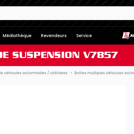
Médiathèque
Revendeurs
Service
DE SUSPENSION V7857
e véhicules automobiles / utilitaires
Boîtes multiples véhicules aut