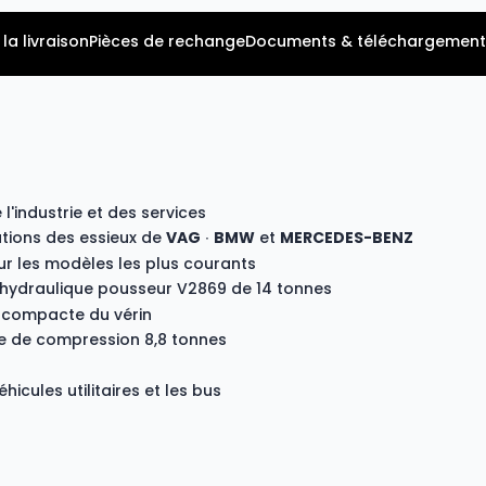
la livraison
Pièces de rechange
Documents & téléchargement
l'industrie et des services
tions des essieux de
VAG
∙
BMW
et
MERCEDES-BENZ
ur les modèles les plus courants
n hydraulique pousseur
V2869
de 14 tonnes
e compacte du vérin
ce de compression 8,8 tonnes
éhicules utilitaires et les bus