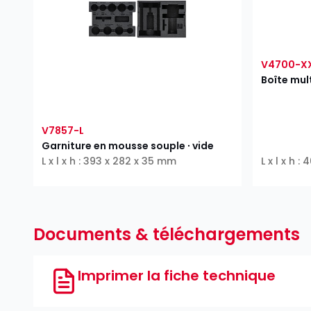
V4700-X
Boîte mult
V7857-L
Garniture en mousse souple ∙ vide
L x l x h : 393 x 282 x 35 mm
L x l x h 
Documents & téléchargements
Imprimer la fiche technique