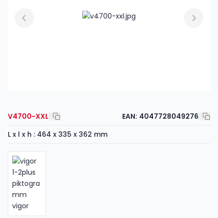
V4700-XXL
EAN:
4047728049276
L x l x h : 464 x 335 x 362 mm