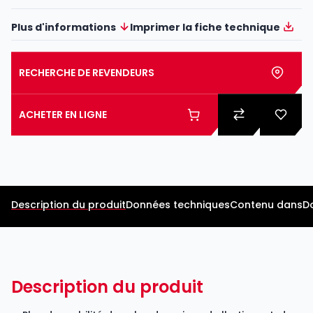
Plus d'informations
Imprimer la fiche technique
RECHERCHE DE REVENDEURS
ACHETER EN LIGNE
Description du produit
Données techniques
Contenu dans
D
Description du produit