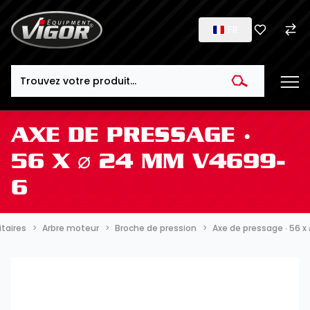
FR
Search
AXE DE PRESSAGE ∙
56 X ⌀ 24 MM V4699-
6
itaires
Arbre moteur
Broche de pression
Axe de pressage ∙ 56 