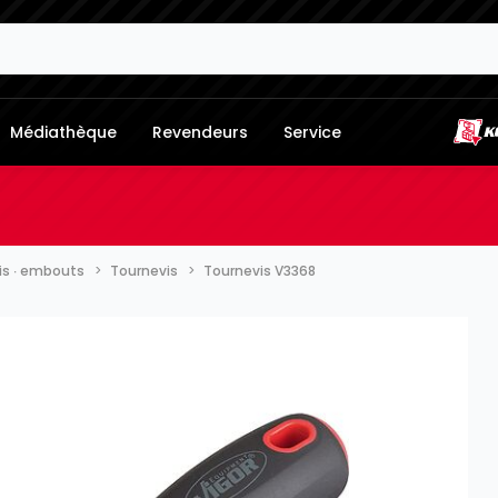
Médiathèque
Revendeurs
Service
is ∙ embouts
Tournevis
Tournevis V3368