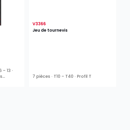
V3366
Jeu de tournevis
6 – 13 ·
ns
7 pièces ∙ T10 – T40 ∙ Profil T
intérieurs ∙