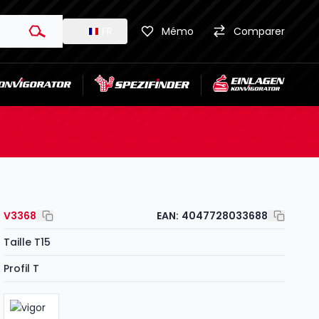
FR
Mémo
Comparer
V3368
EAN:
4047728033688
Taille T15
Profil T