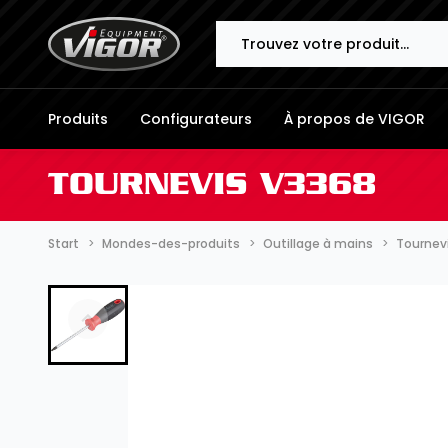
Search
Produits
Configurateurs
À propos de VIGOR
TOURNEVIS V3368
Start
Mondes-des-produits
Outillage à mains
Tournev