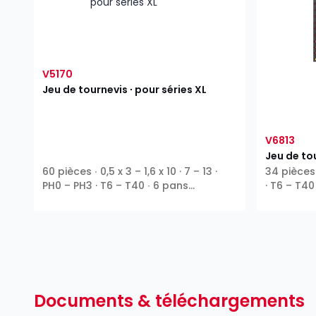
V5170
Jeu de tournevis ∙ pour séries XL
V6813
Jeu de to
60 pièces ∙ 0,5 x 3 – 1,6 x 10 · 7 – 13 ·
34 pièces ∙
PH0 – PH3 · T6 – T40 ∙ 6 pans
· T6 – T40
extérieurs ∙ Profil T ∙ 6 pans intérieurs ∙
Phillips PH ∙ Pozidriv PZ ∙ Fente
Documents & téléchargements