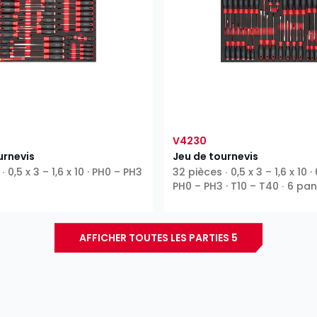
V4230
urnevis
Jeu de tournevis
 0,5 x 3 – 1,6 x 10 · PH0 – PH3
32 pièces ∙ 0,5 x 3 – 1,6 x 10 · 
PH0 – PH3 · T10 – T40 ∙ 6 pa
extérieurs ∙ Profil T ∙ 6 pans 
Phillips PH ∙ Fente
AFFICHER TOUTES LES PARTIES 5