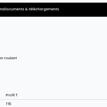
ns
Documents & téléchargements
en roulant
Profil T
T15