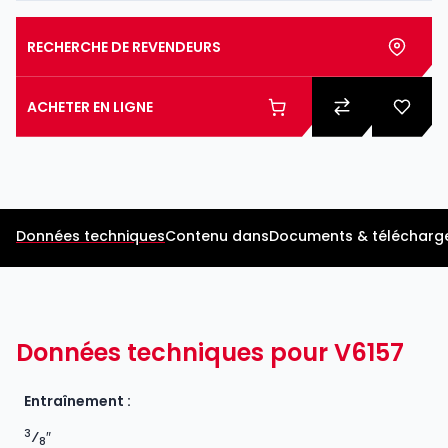
RECHERCHE DE REVENDEURS
ACHETER EN LIGNE
Données techniques
Contenu dans
Documents & télécharg
Données techniques pour V6157
Entraînement :
3
⁄
″
8