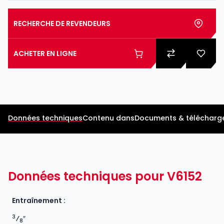
RECHERCHE DE REVENDEURS
ACHETER EN LIGNE
Données techniques
Contenu dans
Documents & télécharg
Données techniques pour V6152
Entraînement :
3
⁄
″
8