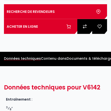
RECHERCHE DE REVENDEURS
ACHETER EN LIGNE
Données techniques
Contenu dans
Documents & télécharg
Données techniques pour V6142
Entraînement :
3
⁄
″
8