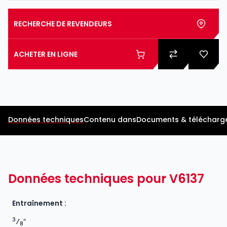
RECHERCHE DE REVENDEURS
ACHETER EN LIGNE
Données techniques
Contenu dans
Documents & télécharg
Données techniques pour V6137
Entraînement :
3
⁄
″
8