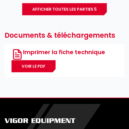
5
⁄
″
16
AFFICHER TOUTES LES PARTIES 5
Documents & téléchargements
Imprimer la fiche technique
VOIR LE PDF
VIGOR EQUIPMENT