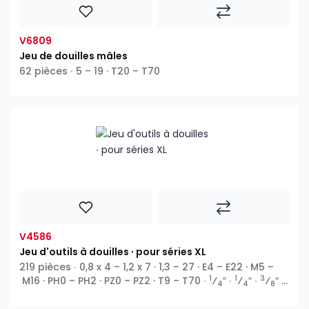
V6809
Jeu de douilles mâles
62 pièces ∙ 5 – 19 · T20 – T70
V4586
Jeu d'outils à douilles ∙ pour séries XL
219 pièces ∙ 0,8 x 4 – 1,2 x 7 · 1,3 – 27 · E4 – E22 · M5 –
1
1
3
M16 · PH0 – PH2 · PZ0 – PZ2 · T9 – T70 ∙
⁄
″ ∙
⁄
″ ∙
⁄
″ ∙
4
4
8
1
⁄
″ ∙ Profil E ∙ 6 pans extérieurs ∙ Profil T ∙ Profil TH ∙
2
XZN ∙ 6 pans intérieurs ∙ Phillips PH ∙ Pozidriv PZ ∙ Fente ∙