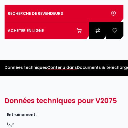
RECHERCHE DE REVENDEURS
ACHETER EN LIGNE
Données techniques
Contenu dans
Documents & télécharg
Données techniques pour V2075
Entraînement :
1
⁄
″
2