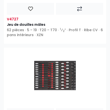
V4727
Jeu de douilles mâles
1
62 pièces ∙ 5 – 19 · T20 – T70 ∙
⁄
″ ∙ Profil T ∙ Ribe CV ∙ 6
2
pans intérieurs ∙ XZN