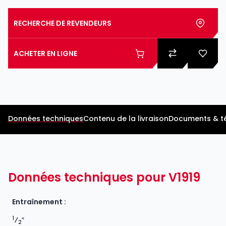
RECHERCHE DE REVENDEURS
ACHETER EN LIGNE
Données techniques
Contenu de la livraison
Documents & t
Données techniques pour V1919
Entraînement :
1
⁄
″
2