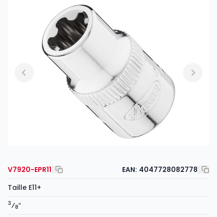
V7920-EPR11
EAN:
4047728082778
Taille E11+
3
⁄
″
8