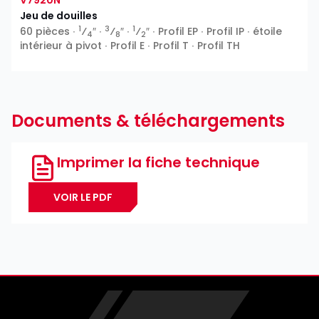
V7920N
Jeu de douilles
1
3
1
60 pièces ∙
⁄
″ ∙
⁄
″ ∙
⁄
″ ∙ Profil EP ∙ Profil IP ∙ étoile
4
8
2
intérieur à pivot ∙ Profil E ∙ Profil T ∙ Profil TH
Documents & téléchargements
Imprimer la fiche technique
VOIR LE PDF