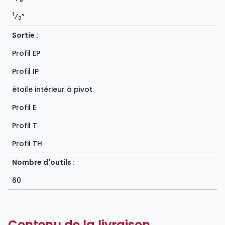
8
1
⁄
″
2
Sortie :
Profil EP
Profil IP
étoile intérieur à pivot
Profil E
Profil T
Profil TH
Nombre d'outils :
60
Contenu de la livraison