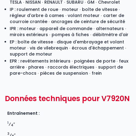
TESLA ∙ NISSAN ∙ RENAULT ∙ SUBARU ∙ GM ∙ Chevrolet
IP : roulement de roue ∙ moteur ∙ boîte de vitesse ∙
régleur d'arbre à cames ∙ volant moteur ∙ carter de
courroie crantée ∙ ancrages de ceinture de sécurité
IPR : moteur ∙ appareil de commande ∙ alternateurs ∙
miroirs extérieurs ∙ pompes à fiches ∙ débitmètre d'air
EP : boîte de vitesse ∙ disque d'embrayage et volant
moteur ∙ vis de vilebrequin ∙ écrous d'échappement ∙
support de moteur
EPR : revêtements intérieurs ∙ poignées de porte ∙ feux
arrière ∙ phares ∙ raccords électriques ∙ support de
pare-chocs ∙ pièces de suspension ∙ frein
Données techniques pour V7920N
Entraînement :
1
⁄
″
4
3
⁄
″