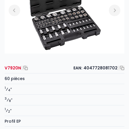
V7920N
EAN:
4047728081702
60 pièces
1
⁄
″
4
3
⁄
″
8
1
⁄
″
2
Profil EP