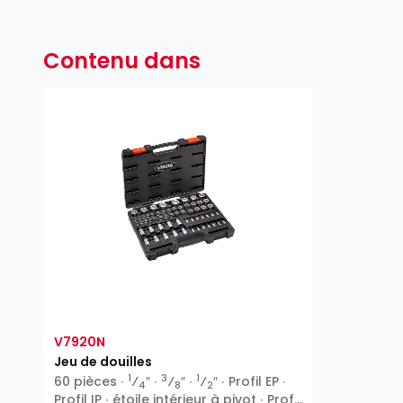
Contenu dans
V7920N
Jeu de douilles
1
3
1
60 pièces ∙
⁄
″ ∙
⁄
″ ∙
⁄
″ ∙ Profil EP ∙
4
8
2
Profil IP ∙ étoile intérieur à pivot ∙ Profil