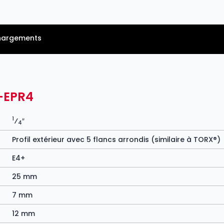
hargements
-EPR4
1
⁄
″
4
Profil extérieur avec 5 flancs arrondis (similaire à TORX®)
E4+
25 mm
7 mm
12 mm