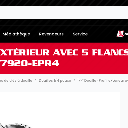
Médiathèque
Revendeurs
Service
 EXTÉRIEUR AVEC 5 FLAN
 V7920-EPR4
1
 de clés à douille
Douilles 1/4 pouce
⁄
″ Douille ∙ Profil extérieu
4