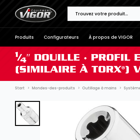
Search
Produits
Configurateurs
À propos de VIGOR
1
⁄
″ DOUILLE ∙ PROFIL
4
(SIMILAIRE À TORX®)
Start
Mondes-des-produits
Outillage à mains
Systèmes