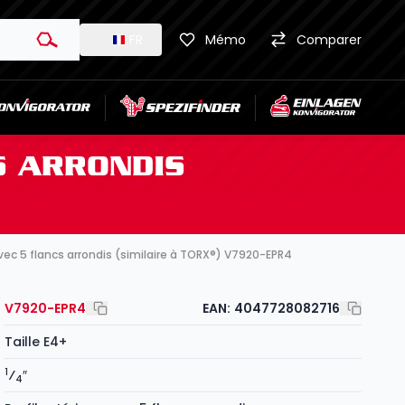
FR
Mémo
Comparer
CS ARRONDIS
r avec 5 flancs arrondis (similaire à TORX®) V7920-EPR4
V7920-EPR4
EAN:
4047728082716
Taille E4+
1
⁄
″
4