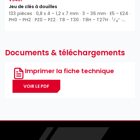
Jeu de clés à douilles
133 pièces ∙ 0,8 x 4 – 1,2 x 7 mm ∙ 3 – 36 mm ∙ E5 – E24 ∙
1
PH0 – PH2 ∙ PZ0 – PZ2 ∙ T8 – T30 ∙ T8H – T27H ∙
⁄
″ ∙
4
3
1
⁄
″ ∙
⁄
″ ∙ 12 pans extérieurs ∙ Profil E ∙ 6 pans
8
2
intérieurs ∙ Fente ∙ Phillips PH ∙ Pozidriv PZ ∙ Profil T ∙
Profil TH
Documents & téléchargements
Imprimer la fiche technique
VOIR LE PDF