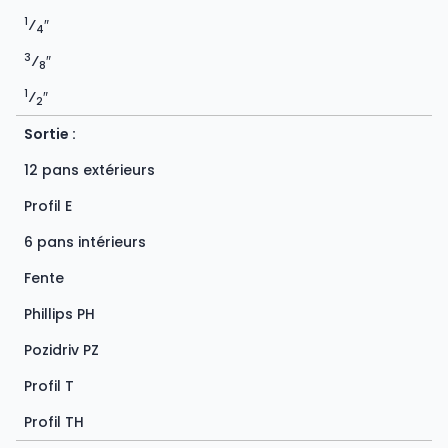
1
⁄
″
4
3
⁄
″
8
1
⁄
″
2
Sortie :
12 pans extérieurs
Profil E
6 pans intérieurs
Fente
Phillips PH
Pozidriv PZ
Profil T
Profil TH