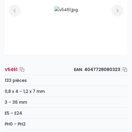
V5461
EAN:
4047728080323
133 pièces
0,8 x 4 – 1,2 x 7 mm
3 – 36 mm
E5 – E24
PH0 – PH2