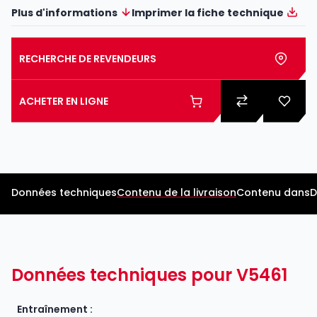
Plus d'informations
Imprimer la fiche technique
RECHERCHE DE REVENDEURS
ACHETER EN LIGNE
Données techniques
Contenu de la livraison
Contenu dans
D
Données techniques pour V5461
Entraînement :