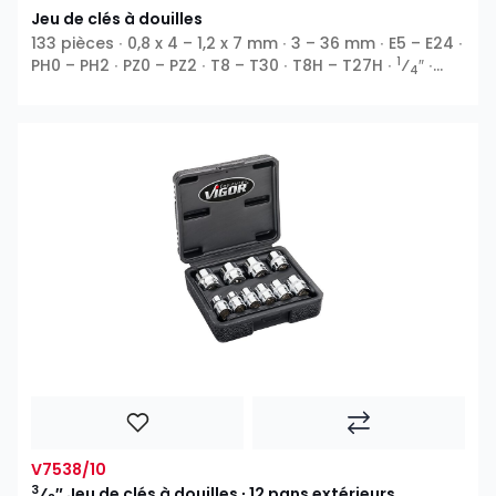
Jeu de clés à douilles
133 pièces ∙ 0,8 x 4 – 1,2 x 7 mm ∙ 3 – 36 mm ∙ E5 – E24 ∙
1
PH0 – PH2 ∙ PZ0 – PZ2 ∙ T8 – T30 ∙ T8H – T27H ∙
⁄
″ ∙
4
3
1
⁄
″ ∙
⁄
″ ∙ 12 pans extérieurs ∙ Profil E ∙ 6 pans
8
2
intérieurs ∙ Fente ∙ Phillips PH ∙ Pozidriv PZ ∙ Profil T ∙
Profil TH
V7538/10
3
⁄
″ Jeu de clés à douilles ∙ 12 pans extérieurs