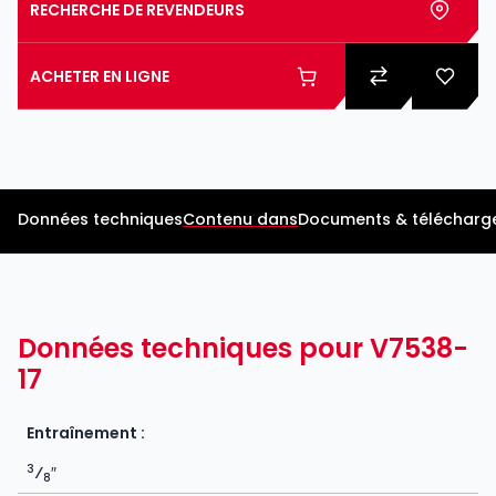
RECHERCHE DE REVENDEURS
ACHETER EN LIGNE
Données techniques
Contenu dans
Documents & télécharg
Données techniques pour V7538-
17
Entraînement :
3
⁄
″
8