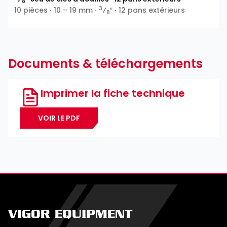
8
3
10 pièces ∙ 10 – 19 mm ∙
⁄
″ ∙ 12 pans extérieurs
8
Documents & téléchargements
Imprimer la fiche technique
VOIR LE PDF
VIGOR EQUIPMENT