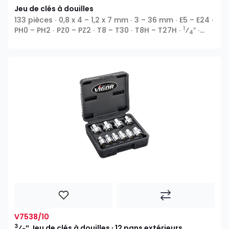
Jeu de clés à douilles
133 pièces ∙ 0,8 x 4 – 1,2 x 7 mm ∙ 3 – 36 mm ∙ E5 – E24 ∙
1
PH0 – PH2 ∙ PZ0 – PZ2 ∙ T8 – T30 ∙ T8H – T27H ∙
⁄
″ ∙
4
3
1
⁄
″ ∙
⁄
″ ∙ 12 pans extérieurs ∙ Profil E ∙ 6 pans
8
2
intérieurs ∙ Fente ∙ Phillips PH ∙ Pozidriv PZ ∙ Profil T ∙
Profil TH
V7538/10
3
⁄
″ Jeu de clés à douilles ∙ 12 pans extérieurs