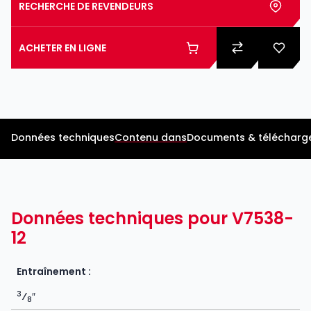
RECHERCHE DE REVENDEURS
ACHETER EN LIGNE
Données techniques
Contenu dans
Documents & télécharg
Données techniques pour V7538-
12
Entraînement :
3
⁄
″
8