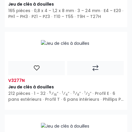
Jeu de clés à douilles
165 pièces ∙ 0,8 x 4 – 1,2 x 8 mm ∙ 3 – 24 mm ∙ E4 – E20 ∙
PH1 – PH3 ∙ PZ1 – PZ3 ∙ T10 – T55 ∙ T9H – T27H
V3277N
Jeu de clés à douilles
5
1
3
1
212 pièces ∙ 1 – 32 ∙
⁄
″ ∙
⁄
″ ∙
⁄
″ ∙
⁄
″ ∙ Profil E ∙ 6
16
4
8
2
pans extérieurs ∙ Profil T ∙ 6 pans intérieurs ∙ Phillips PH
∙ Pozidriv PZ ∙ Fente ∙ Profil TH