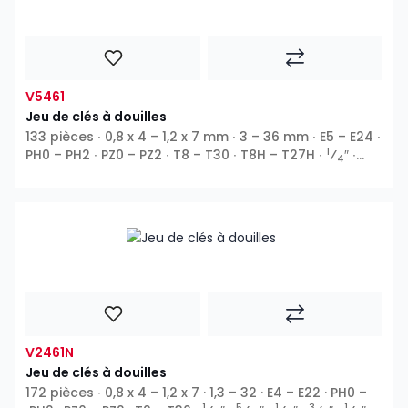
V5461
Jeu de clés à douilles
133 pièces ∙ 0,8 x 4 – 1,2 x 7 mm ∙ 3 – 36 mm ∙ E5 – E24 ∙
1
PH0 – PH2 ∙ PZ0 – PZ2 ∙ T8 – T30 ∙ T8H – T27H ∙
⁄
″ ∙
4
3
1
⁄
″ ∙
⁄
″ ∙ 12 pans extérieurs ∙ Profil E ∙ 6 pans
8
2
intérieurs ∙ Fente ∙ Phillips PH ∙ Pozidriv PZ ∙ Profil T ∙
Profil TH
V2461N
Jeu de clés à douilles
172 pièces ∙ 0,8 x 4 – 1,2 x 7 · 1,3 – 32 · E4 – E22 · PH0 –
1
5
1
3
1