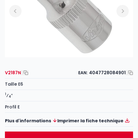
V2187N
EAN:
4047728084901
Taille E6
1
⁄
″
4
Profil E
Plus d'informations
Imprimer la fiche technique