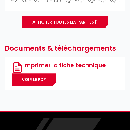
PH2 · PZ0 – PZ2 · T9 – T30 ∙
⁄
″ ∙
⁄
″ ∙
⁄
″ ∙
⁄
″ ∙
⁄
″ ∙
4
16
4
8
2
Profil E ∙ 6 pans extérieurs ∙ Ribe CV ∙ Profil T ∙ XZN ∙ 6
pans intérieurs ∙ Phillips PH ∙ Pozidriv PZ ∙ Fente ∙ Profil
TH
AFFICHER TOUTES LES PARTIES 11
Documents & téléchargements
Imprimer la fiche technique
VOIR LE PDF