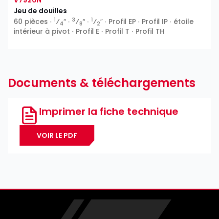
V7920N
Jeu de douilles
1
3
1
60 pièces ∙
⁄
″ ∙
⁄
″ ∙
⁄
″ ∙ Profil EP ∙ Profil IP ∙ étoile
4
8
2
intérieur à pivot ∙ Profil E ∙ Profil T ∙ Profil TH
Documents & téléchargements
Imprimer la fiche technique
VOIR LE PDF