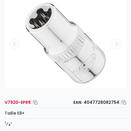
V7920-EPR8
EAN:
4047728082754
Taille E8+
1
⁄
″
4