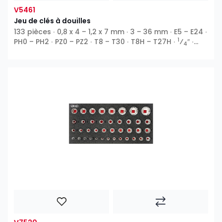
V5461
Jeu de clés à douilles
133 pièces ∙ 0,8 x 4 – 1,2 x 7 mm ∙ 3 – 36 mm ∙ E5 – E24 ∙
1
PH0 – PH2 ∙ PZ0 – PZ2 ∙ T8 – T30 ∙ T8H – T27H ∙
⁄
″ ∙
4
3
1
⁄
″ ∙
⁄
″ ∙ 12 pans extérieurs ∙ Profil E ∙ 6 pans
8
2
intérieurs ∙ Fente ∙ Phillips PH ∙ Pozidriv PZ ∙ Profil T ∙
Profil TH