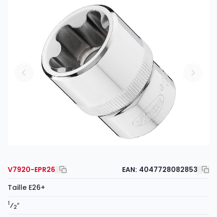
V7920-EPR26
EAN:
4047728082853
Taille E26+
1
⁄
″
2