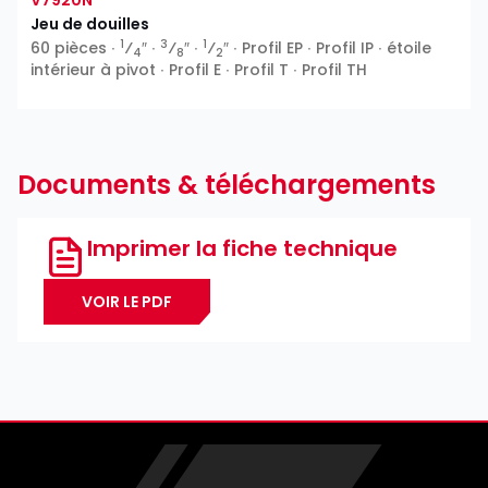
V7920N
Jeu de douilles
1
3
1
60 pièces ∙
⁄
″ ∙
⁄
″ ∙
⁄
″ ∙ Profil EP ∙ Profil IP ∙ étoile
4
8
2
intérieur à pivot ∙ Profil E ∙ Profil T ∙ Profil TH
Documents & téléchargements
Imprimer la fiche technique
VOIR LE PDF