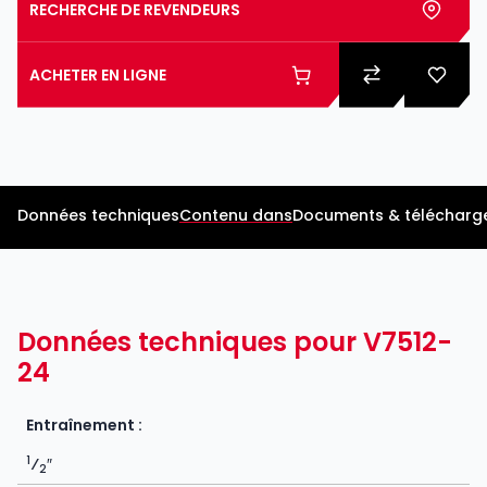
RECHERCHE DE REVENDEURS
ACHETER EN LIGNE
Données techniques
Contenu dans
Documents & télécharg
Données techniques pour V7512-
24
Entraînement :
1
⁄
″
2