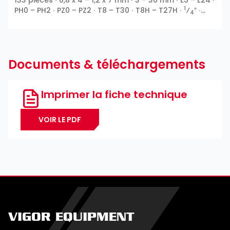
1
PH0 – PH2 ∙ PZ0 – PZ2 ∙ T8 – T30 ∙ T8H – T27H ∙
⁄
″ ∙
4
3
1
⁄
″ ∙
⁄
″ ∙ 12 pans extérieurs ∙ Profil E ∙ 6 pans
8
2
intérieurs ∙ Fente ∙ Phillips PH ∙ Pozidriv PZ ∙ Profil T ∙
Profil TH
Documents & téléchargements
Imprimer la fiche technique
VOIR LE PDF
VIGOR EQUIPMENT