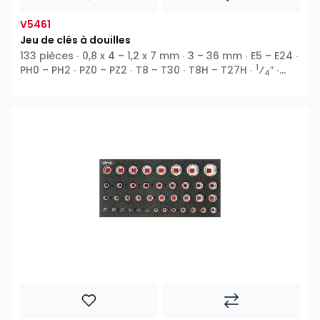
V5461
Jeu de clés à douilles
133 pièces ∙ 0,8 x 4 – 1,2 x 7 mm ∙ 3 – 36 mm ∙ E5 – E24 ∙
1
PH0 – PH2 ∙ PZ0 – PZ2 ∙ T8 – T30 ∙ T8H – T27H ∙
⁄
″ ∙
4
3
1
⁄
″ ∙
⁄
″ ∙ 12 pans extérieurs ∙ Profil E ∙ 6 pans
8
2
intérieurs ∙ Fente ∙ Phillips PH ∙ Pozidriv PZ ∙ Profil T ∙
Profil TH