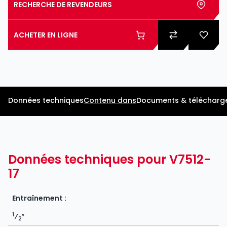
RECHERCHE DE REVENDEURS
ACHETER EN LIGNE
Données techniques
Contenu dans
Documents & télécharg
Données techniques pour V7512-
17
Entraînement :
1
⁄
″
2