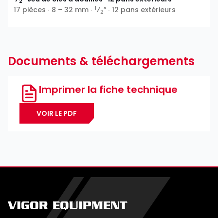
2
1
17 pièces ∙ 8 – 32 mm ∙
⁄
″ ∙ 12 pans extérieurs
2
Documents & téléchargements
Imprimer la fiche technique
VOIR LE PDF
VIGOR EQUIPMENT