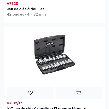
V7520
Jeu de clés à douilles
42 pièces ∙ 4 – 32 mm
V7512/17
1
⁄
″ Jeu de clés à douilles ∙ 12 pans extérieurs