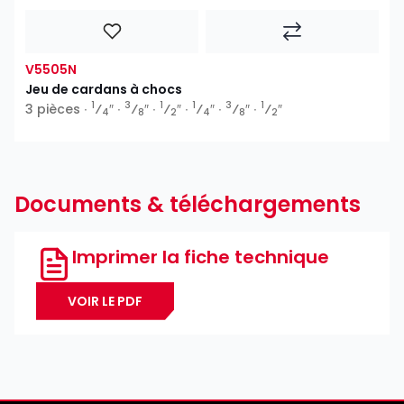
V5505N
Jeu de cardans à chocs
1
3
1
1
3
1
3 pièces ∙
⁄
″ ∙
⁄
″ ∙
⁄
″ ∙
⁄
″ ∙
⁄
″ ∙
⁄
″
4
8
2
4
8
2
Documents & téléchargements
Imprimer la fiche technique
VOIR LE PDF