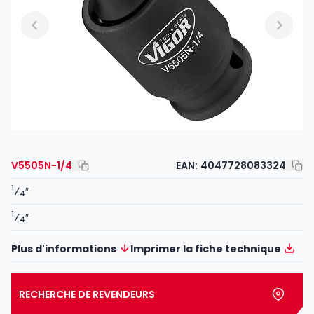
V5505N-1/4
EAN:
4047728083324
1
⁄
″
4
1
⁄
″
4
Plus d'informations
Imprimer la fiche technique
RECHERCHE DE REVENDEURS