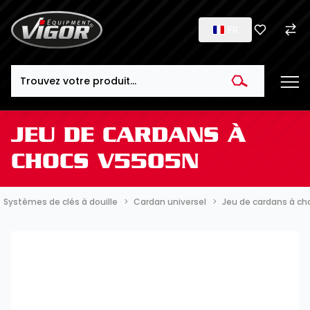
FR
Search
JEU DE CARDANS À
CHOCS V5505N
Systèmes de clés à douille
Cardan universel
Jeu de cardans à c