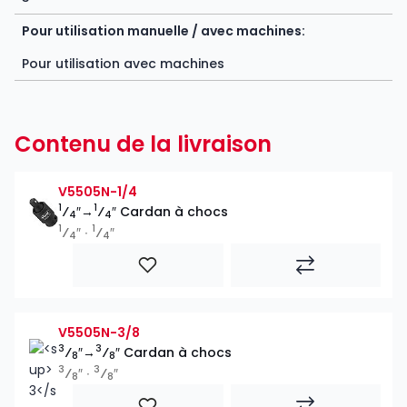
Pour utilisation manuelle / avec machines:
Pour utilisation avec machines
Contenu de la livraison
V5505N-1/4
1
1
⁄
″→
⁄
″ Cardan à chocs
4
4
1
1
⁄
″ ∙
⁄
″
4
4
V5505N-3/8
3
3
⁄
″→
⁄
″ Cardan à chocs
8
8
3
3
⁄
″ ∙
⁄
″
8
8