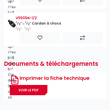
V5505N-1/2
1
1
⁄
″→
⁄
″ Cardan à chocs
2
2
1
1
⁄
″ ∙
⁄
″
2
2
Documents & téléchargements
Imprimer la fiche technique
VOIR LE PDF