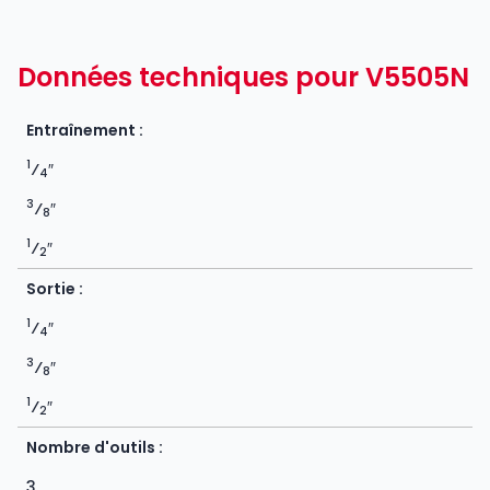
Données techniques pour V5505N
Entraînement :
1
⁄
″
4
3
⁄
″
8
1
⁄
″
2
Sortie :
1
⁄
″
4
3
⁄
″
8
1
⁄
″
2
Nombre d'outils :
3