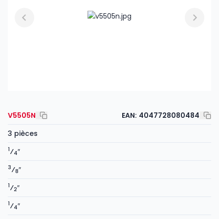
V5505N
EAN:
4047728080484
3 pièces
1
⁄
″
4
3
⁄
″
8
1
⁄
″
2
1
⁄
″
4