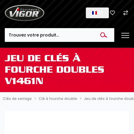
FR
Search
JEU DE CLÉS À
FOURCHE DOUBLES
V1461N
Clés de serrage
Clé à fourche double
Jeu de clés à fourche doub