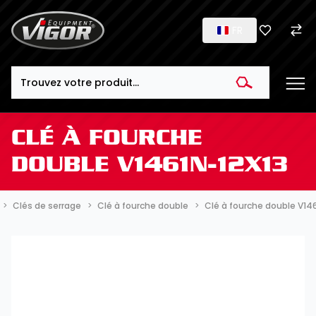
FR
Search
CLÉ À FOURCHE
DOUBLE V1461N-12X13
Clés de serrage
Clé à fourche double
Clé à fourche double V14