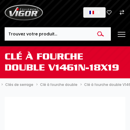
FR
Search
CLÉ À FOURCHE
DOUBLE V1461N-18X19
Clés de serrage
Clé à fourche double
Clé à fourche double V14