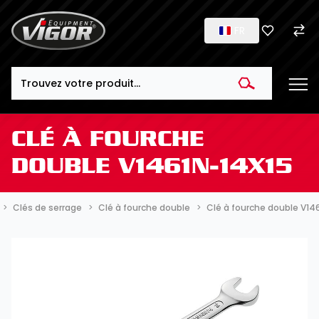
FR
Search
CLÉ À FOURCHE
DOUBLE V1461N-14X15
Clés de serrage
Clé à fourche double
Clé à fourche double V14