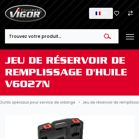
FR
Search
JEU DE RÉSERVOIR DE
REMPLISSAGE D'HUILE
V6027N
Outils spéciaux pour service de vidange
Jeu de réservoir de rempliss