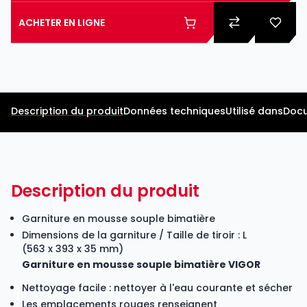
ACHETER EN LIGNE
Description du produit
Données techniques
Utilisé dans
Docu
Description du produit
Garniture en mousse souple bimatière
Dimensions de la garniture / Taille de tiroir : L
(563 x 393 x 35 mm)
Garniture en mousse souple bimatière VIGOR
Nettoyage facile : nettoyer à l'eau courante et sécher
Les emplacements rouges renseignent