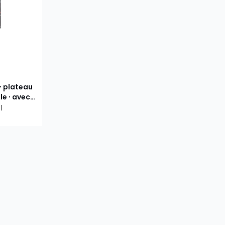
 ∙ plateau
le ∙ avec
l