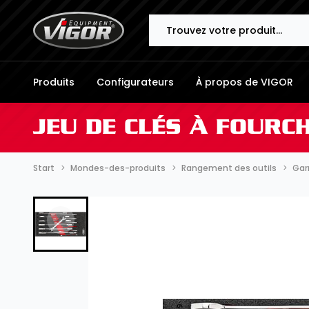
Search
Produits
Configurateurs
À propos de VIGOR
JEU DE CLÉS À FOURC
Start
Mondes-des-produits
Rangement des outils
Gar