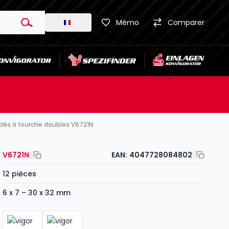
FR
Mémo
Comparer
clés à fourche doubles V6721N
V6721N
EAN:
4047728084802
12 pièces
6 x 7 – 30 x 32 mm