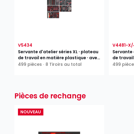
V5434
V4481-X/
Servante d'atelier séries XL ∙ plateau
Servante d
de travail en matière plastique ∙ avec
de travail
assortiment
assortim
499 pièces ∙ 8 Tiroirs au total
499 pièces
Pièces de rechange
NOUVEAU