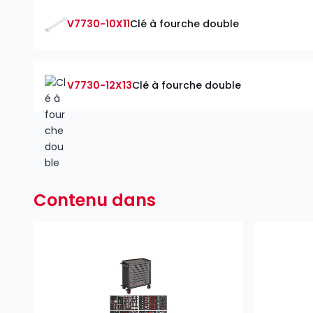
V7730-10X11
Clé à fourche double
V7730-12X13
Clé à fourche double
Contenu dans