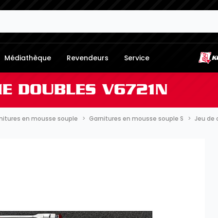
Médiathèque
Revendeurs
Service
HE DOUBLES V6721N
nitures en mousse souple
Garnitures en mousse souple S
Jeu de 