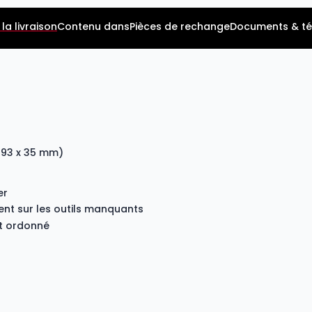
la livraison
Contenu dans
Pièces de rechange
Documents & t
x 393 x 35 mm)
er
t sur les outils manquants
nt ordonné
s