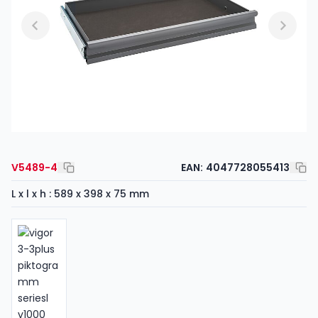
V5489-4
EAN:
4047728055413
L x l x h : 589 x 398 x 75 mm