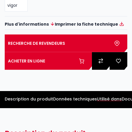
Plus d'informations
Imprimer la fiche technique
RECHERCHE DE REVENDEURS
ACHETER EN LIGNE
Description du produit
Données techniques
Utilisé dans
Docu