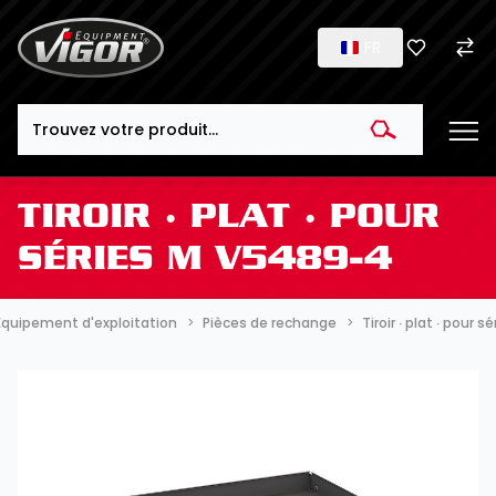
FR
Search
TIROIR ∙ PLAT ∙ POUR
SÉRIES M V5489-4
 Équipement d'exploitation
Pièces de rechange
Tiroir ∙ plat ∙ pour 