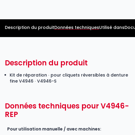
Description du produit
Données techniques
Utilisé dans
Docu
Description du produit
Kit de réparation ∙ pour cliquets réversibles à denture
fine
V4946
∙ V4946-S
Données techniques pour V4946-
REP
Pour utilisation manuelle / avec machines: