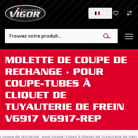
FR
Search
MOLETTE DE COUPE DE
RECHANGE ∙ POUR
COUPE-TUBES À
CLIQUET DE
TUYAUTERIE DE FREIN
V6917 V6917-REP
 coupe de rechange ∙ pour coupe-tubes à cliquet de tuyauterie de frein