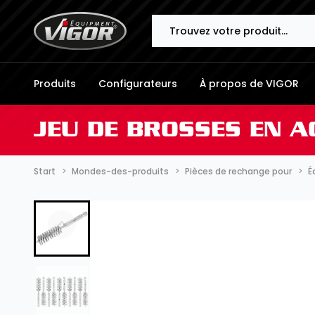
Search
Produits
Configurateurs
À propos de VIGOR
JEU DE BROSSES EN A
Start
Mondes-des-produits
Pièces de rechange pour
É