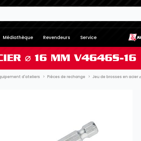
Médiathèque
Revendeurs
Service
CIER ⌀ 16 MM V4646S-16
quipement d'ateliers
Pièces de rechange
Jeu de brosses en acier