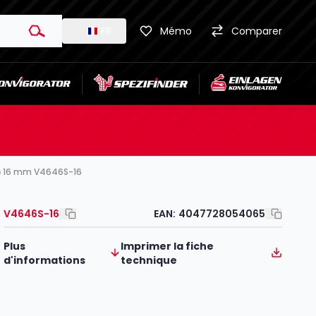
FR
Mémo
Comparer
 ⌀ 16 mm V4646S-16
V4646S-16
EAN:
4047728054065
Plus
Imprimer la fiche
d'informations
technique