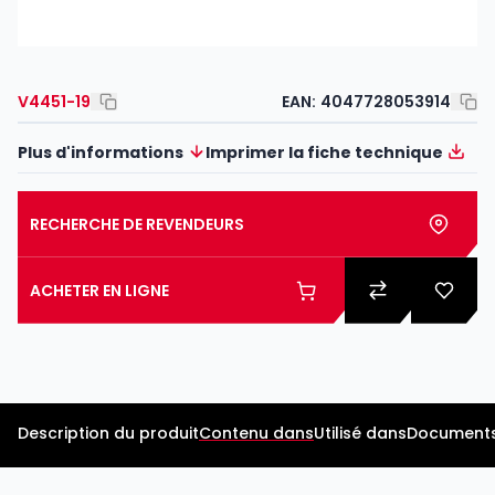
V4451-19
EAN:
4047728053914
Plus d'informations
Imprimer la fiche technique
RECHERCHE DE REVENDEURS
ACHETER EN LIGNE
Description du produit
Contenu dans
Utilisé dans
Documents