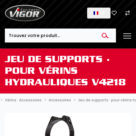
FR
Search
JEU DE SUPPORTS ∙
POUR VÉRINS
HYDRAULIQUES V4218
Vérins · Accessoires
Accessoires
Jeu de supports ∙ pour vérins 