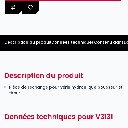
Description du produit
Données techniques
Contenu dans
D
Description du produit
Pièce de rechange pour vérin hydraulique pousseur et
tireur
Données techniques pour V3131