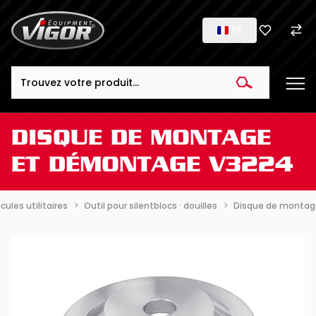
FR
Search
DISQUE DE MONTAGE
ET DÉMONTAGE V3224
icules utilitaires
Outil pour silentblocs · douilles
Disque de montag