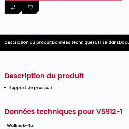
Description du produit
Données techniques
Utilisé dans
Docu
Description du produit
Support de pression
Données techniques pour V5912-1
Wallmek-No: